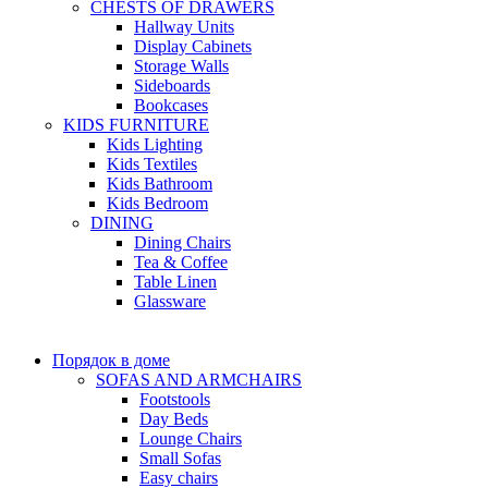
CHESTS OF DRAWERS
Hallway Units
Display Cabinets
Storage Walls
Sideboards
Bookcases
KIDS FURNITURE
Kids Lighting
Kids Textiles
Kids Bathroom
Kids Bedroom
DINING
Dining Chairs
Tea & Coffee
Table Linen
Glassware
Порядок в доме
SOFAS AND ARMCHAIRS
Footstools
Day Beds
Lounge Chairs
Small Sofas
Easy chairs