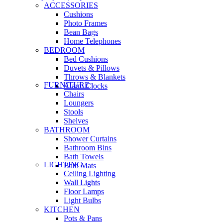
ACCESSORIES
Cushions
Photo Frames
Bean Bags
Home Telephones
BEDROOM
Bed Cushions
Duvets & Pillows
Throws & Blankets
FURNITURE
Alarm Clocks
Chairs
Loungers
Stools
Shelves
BATHROOM
Shower Curtains
Bathroom Bins
Bath Towels
LIGHTING
Bath Mats
Ceiling Lighting
Wall Lights
Floor Lamps
Light Bulbs
KITCHEN
Pots & Pans