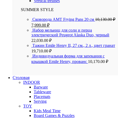
Vertical trellises
SUMMER STYLE
Сковорода AMT Frying Pans 20 см
10,130.00
₽
7,999.00
₽
Набор мельниц для соли и перца
электрический Peugeot Alaska Duo, черный
22,030.00
₽
Тажин Emile Henry II, 27 см., 2 л., цвет гранат
19,710.00
₽
Индивидуальная форма для запекания с
крышкой Emile Henry, прованс
10,170.00
₽
Столовая
INDOOR
Barware
Tableware
Placemats
Serving
TOY
Kids Meal Time
Board Games & Puzzles