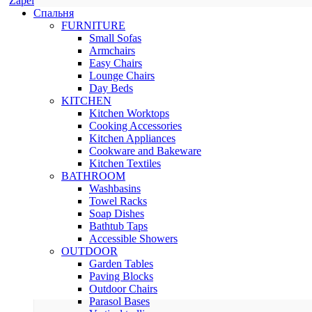
Zapel
Спальня
FURNITURE
Small Sofas
Armchairs
Easy Chairs
Lounge Chairs
Day Beds
KITCHEN
Kitchen Worktops
Cooking Accessories
Kitchen Appliances
Cookware and Bakeware
Kitchen Textiles
BATHROOM
Washbasins
Towel Racks
Soap Dishes
Bathtub Taps
Accessible Showers
OUTDOOR
Garden Tables
Paving Blocks
Outdoor Chairs
Parasol Bases