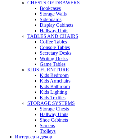
CHESTS OF DRAWERS
Bookcases
Storage Walls
Sideboards
Display Cabinets
Hallway Units
TABLES AND CHAIRS
Coffee Tables
Console Tables
Secretary Desks
Writing Desks
Game Tables
KIDS FURNITURE
Kids Bedroom
Kids Armchairs
Kids Bathroom
Kids Lighting
Kids Textiles
STORAGE SYSTEMS
Storage Chests
Hallway Units
Shoe Cabinets
Screens
Trolleys
Интерьер и декор