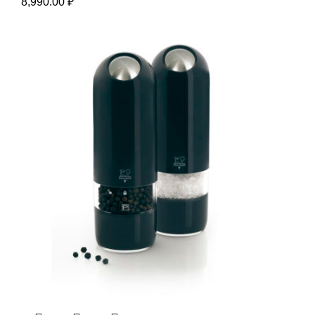
8,990.00
₽