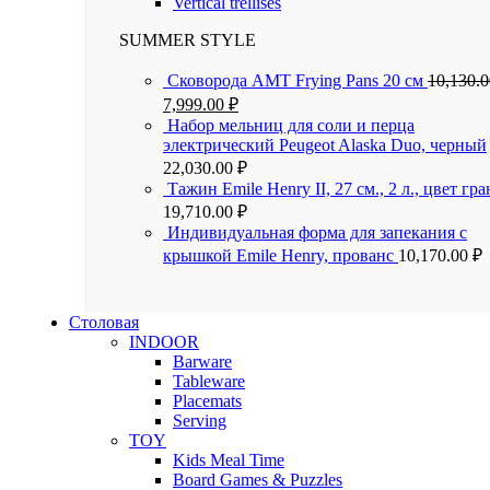
Vertical trellises
SUMMER STYLE
Сковорода AMT Frying Pans 20 см
10,130.
7,999.00
₽
Набор мельниц для соли и перца
электрический Peugeot Alaska Duo, черный
22,030.00
₽
Тажин Emile Henry II, 27 см., 2 л., цвет гра
19,710.00
₽
Индивидуальная форма для запекания с
крышкой Emile Henry, прованс
10,170.00
₽
Столовая
INDOOR
Barware
Tableware
Placemats
Serving
TOY
Kids Meal Time
Board Games & Puzzles