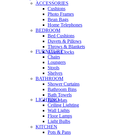
ACCESSORIES
Cushions
Photo Frames
Bean Bags
Home Telephones
BEDROOM
Bed Cushions
Duvets & Pillows
Throws & Blankets
FURNITURE
Alarm Clocks
Chairs
Loungers
Stools
Shelves
BATHROOM
Shower Curtains
Bathroom Bins
Bath Towels
LIGHTING
Bath Mats
Ceiling Lighting
Wall Lights
Floor Lamps
Light Bulbs
KITCHEN
Pots & Pans