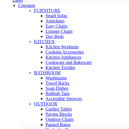
Zapel
Спальня
FURNITURE
Small Sofas
Armchairs
Easy Chairs
Lounge Chairs
Day Beds
KITCHEN
Kitchen Worktops
Cooking Accessories
Kitchen Appliances
Cookware and Bakeware
Kitchen Textiles
BATHROOM
Washbasins
Towel Racks
Soap Dishes
Bathtub Taps
Accessible Showers
OUTDOOR
Garden Tables
Paving Blocks
Outdoor Chairs
Parasol Bases