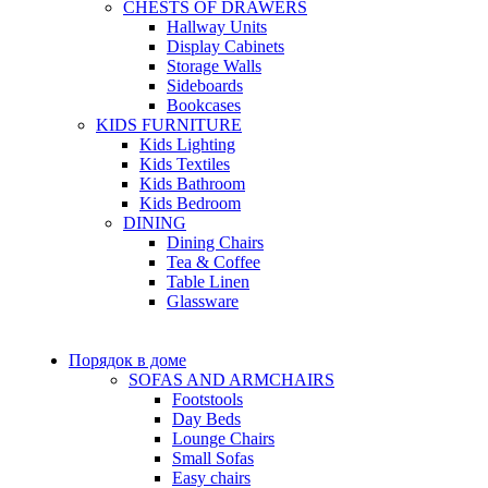
CHESTS OF DRAWERS
Hallway Units
Display Cabinets
Storage Walls
Sideboards
Bookcases
KIDS FURNITURE
Kids Lighting
Kids Textiles
Kids Bathroom
Kids Bedroom
DINING
Dining Chairs
Tea & Coffee
Table Linen
Glassware
Порядок в доме
SOFAS AND ARMCHAIRS
Footstools
Day Beds
Lounge Chairs
Small Sofas
Easy chairs