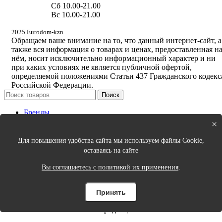
Сб 10.00-21.00
Вс 10.00-21.00
2025 Eurodom-kzn
Обращаем ваше внимание на то, что данный интернет-сайт, а
также вся информация о товарах и ценах, предоставленная н
нём, носит исключительно информационный характер и ни
при каких условиях не является публичной офертой,
определяемой положениями Статьи 437 Гражданского кодекс
Российской Федерации.
Поиск
Бренды
Новинки
×
Кухня
Спальня
Для повышения удобства сайта мы используем файлы Cookie,
Столовая
оставаясь на сайте
Ванная
Порядок в доме
Вы соглашаетесь с политикой их применения
.
Интерьер и декор
Одежда для дома и аксессуары
Принять
Цены на сайте могут быть неактуальные, уточняйте цены у
продавцов.