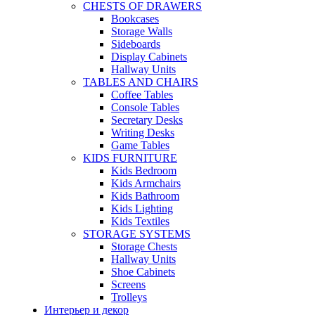
CHESTS OF DRAWERS
Bookcases
Storage Walls
Sideboards
Display Cabinets
Hallway Units
TABLES AND CHAIRS
Coffee Tables
Console Tables
Secretary Desks
Writing Desks
Game Tables
KIDS FURNITURE
Kids Bedroom
Kids Armchairs
Kids Bathroom
Kids Lighting
Kids Textiles
STORAGE SYSTEMS
Storage Chests
Hallway Units
Shoe Cabinets
Screens
Trolleys
Интерьер и декор