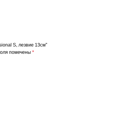
sional S, лезвие 13см”
поля помечены
*