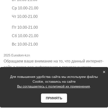
Ср 10.00-21.00
Чт 10.00-21.00
Пт 10.00-21.00
Сб 10.00-21.00
Вс 10.00-21.00
2025 Eurodom-kzn
Обращаем ваше внимание на то, что данный интернет-
сайт, а также вся информация о товарах и ценах,
×
предоставленная на нём, носит исключительно
Для повышения удобства сайта мы используем файлы
информационный характер и ни при каких условиях не
Cookie, оставаясь на сайте
является публичной офертой, определяемой
Вы соглашаетесь с политикой их применения
.
положениями Статьи 437 Гражданского кодекса
Российской Федерации.
ПРИНЯТЬ
Цены на сайте могут быть неактуальные, уточняйте