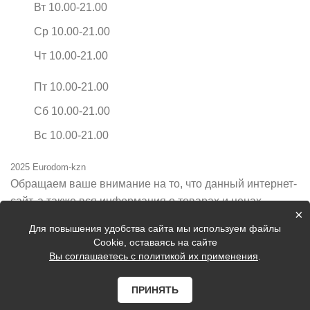
Вт 10.00-21.00
Ср 10.00-21.00
Чт 10.00-21.00
Пт 10.00-21.00
Сб 10.00-21.00
Вс 10.00-21.00
2025 Eurodom-kzn
Обращаем ваше внимание на то, что данный интернет-
сайт, а также вся информация о товарах и ценах,
×
предоставленная на нём, носит исключительно
Для повышения удобства сайта мы используем файлы
информационный характер и ни при каких условиях не
Cookie, оставаясь на сайте
является публичной офертой, определяемой
Вы соглашаетесь с политикой их применения
.
положениями Статьи 437 Гражданского кодекса
Российской Федерации.
ПРИНЯТЬ
Цены на сайте могут быть неактуальные, уточняйте