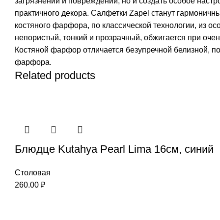
загрязнений и повреждений, но и создать особое настр
практичного декора. Салфетки Zapel станут гармоничн
костяного фарфора, по классической технологии, из о
непористый, тонкий и прозрачный, обжигается при очен
Костяной фарфор отличается безупречной белизной, по
фарфора.
Related products
Блюдце Kutahya Pearl Lima 16см, синий
Столовая
260.00
₽