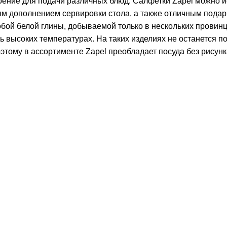
оение для подачи различных блюд. Салфетки Zapel можно ис
ым дополнением сервировки стола, а также отличным подар
собой белой глины, добываемой только в нескольких прови
ь высоких температурах. На таких изделиях не останется п
этому в ассортименте Zapel преобладает посуда без рисунк