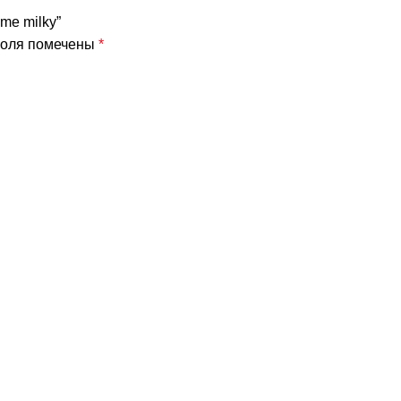
ame milky”
поля помечены
*