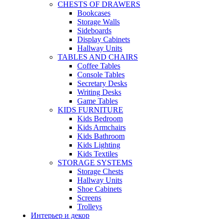
CHESTS OF DRAWERS
Bookcases
Storage Walls
Sideboards
Display Cabinets
Hallway Units
TABLES AND CHAIRS
Coffee Tables
Console Tables
Secretary Desks
Writing Desks
Game Tables
KIDS FURNITURE
Kids Bedroom
Kids Armchairs
Kids Bathroom
Kids Lighting
Kids Textiles
STORAGE SYSTEMS
Storage Chests
Hallway Units
Shoe Cabinets
Screens
Trolleys
Интерьер и декор