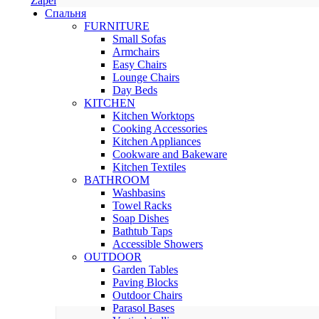
Zapel
Спальня
FURNITURE
Small Sofas
Armchairs
Easy Chairs
Lounge Chairs
Day Beds
KITCHEN
Kitchen Worktops
Cooking Accessories
Kitchen Appliances
Cookware and Bakeware
Kitchen Textiles
BATHROOM
Washbasins
Towel Racks
Soap Dishes
Bathtub Taps
Accessible Showers
OUTDOOR
Garden Tables
Paving Blocks
Outdoor Chairs
Parasol Bases