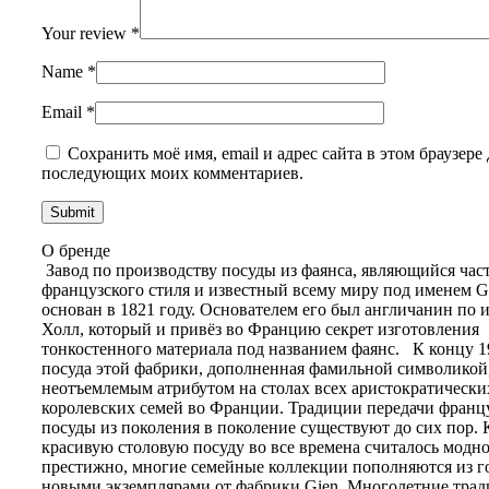
Your review
*
Name
*
Email
*
Сохранить моё имя, email и адрес сайта в этом браузере 
последующих моих комментариев.
О бренде
Завод по производству посуды из фаянса, являющийся час
французского стиля и известный всему миру под именем Gi
основан в 1821 году. Основателем его был англичанин по 
Холл, который и привёз во Францию секрет изготовления
тонкостенного материала под названием фаянс. К концу 1
посуда этой фабрики, дополненная фамильной символикой,
неотъемлемым атрибутом на столах всех аристократически
королевских семей во Франции. Традиции передачи франц
посуды из поколения в поколение существуют до сих пор. 
красивую столовую посуду во все времена считалось модно
престижно, многие семейные коллекции пополняются из го
новыми экземплярами от фабрики Gien. Многолетние трад