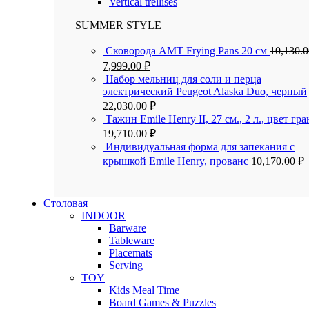
Vertical trellises
SUMMER STYLE
Сковорода AMT Frying Pans 20 см
10,130.
7,999.00
₽
Набор мельниц для соли и перца
электрический Peugeot Alaska Duo, черный
22,030.00
₽
Тажин Emile Henry II, 27 см., 2 л., цвет гра
19,710.00
₽
Индивидуальная форма для запекания с
крышкой Emile Henry, прованс
10,170.00
₽
Столовая
INDOOR
Barware
Tableware
Placemats
Serving
TOY
Kids Meal Time
Board Games & Puzzles