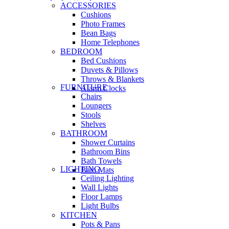
ACCESSORIES
Cushions
Photo Frames
Bean Bags
Home Telephones
BEDROOM
Bed Cushions
Duvets & Pillows
Throws & Blankets
FURNITURE
Alarm Clocks
Chairs
Loungers
Stools
Shelves
BATHROOM
Shower Curtains
Bathroom Bins
Bath Towels
LIGHTING
Bath Mats
Ceiling Lighting
Wall Lights
Floor Lamps
Light Bulbs
KITCHEN
Pots & Pans