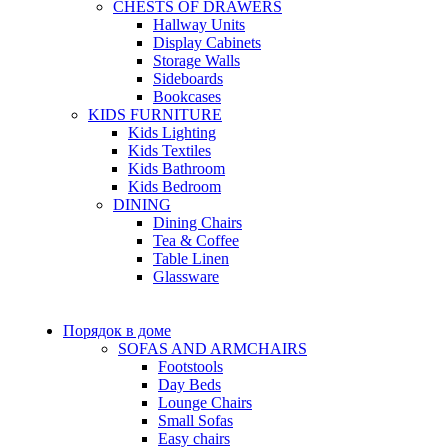
CHESTS OF DRAWERS
Hallway Units
Display Cabinets
Storage Walls
Sideboards
Bookcases
KIDS FURNITURE
Kids Lighting
Kids Textiles
Kids Bathroom
Kids Bedroom
DINING
Dining Chairs
Tea & Coffee
Table Linen
Glassware
Порядок в доме
SOFAS AND ARMCHAIRS
Footstools
Day Beds
Lounge Chairs
Small Sofas
Easy chairs