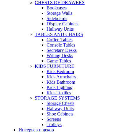
CHESTS OF DRAWERS
Bookcases
Storage Walls
Sideboards
Display Cabinets
Hallway Units
TABLES AND CHAIRS
Coffee Tables
Console Tables
Secretary Desks
Writing Desks
Game Tables
KIDS FURNITURE
Kids Bedroom
Kids Armchairs
Kids Bathroom
Kids Lighting
Kids Textiles
STORAGE SYSTEMS
Storage Chests
Hallway Units
Shoe Cabinets
Screens
Trolleys
Интерьер и декор