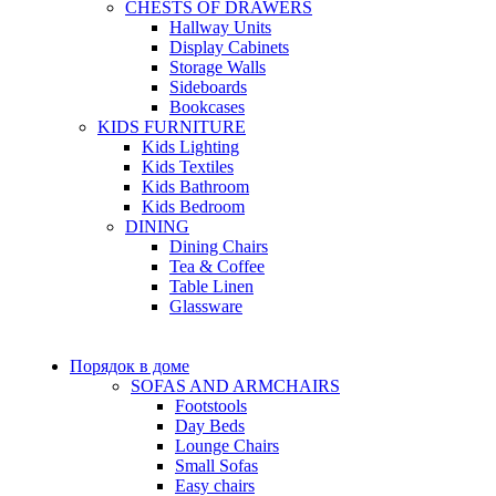
CHESTS OF DRAWERS
Hallway Units
Display Cabinets
Storage Walls
Sideboards
Bookcases
KIDS FURNITURE
Kids Lighting
Kids Textiles
Kids Bathroom
Kids Bedroom
DINING
Dining Chairs
Tea & Coffee
Table Linen
Glassware
Порядок в доме
SOFAS AND ARMCHAIRS
Footstools
Day Beds
Lounge Chairs
Small Sofas
Easy chairs