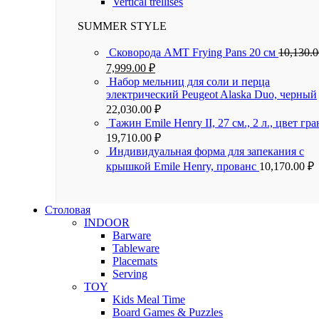
Vertical trellises
SUMMER STYLE
Сковорода AMT Frying Pans 20 см
10,130.
7,999.00
₽
Набор мельниц для соли и перца
электрический Peugeot Alaska Duo, черный
22,030.00
₽
Тажин Emile Henry II, 27 см., 2 л., цвет гра
19,710.00
₽
Индивидуальная форма для запекания с
крышкой Emile Henry, прованс
10,170.00
₽
Столовая
INDOOR
Barware
Tableware
Placemats
Serving
TOY
Kids Meal Time
Board Games & Puzzles