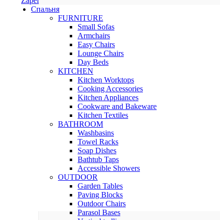
Zapel
Спальня
FURNITURE
Small Sofas
Armchairs
Easy Chairs
Lounge Chairs
Day Beds
KITCHEN
Kitchen Worktops
Cooking Accessories
Kitchen Appliances
Cookware and Bakeware
Kitchen Textiles
BATHROOM
Washbasins
Towel Racks
Soap Dishes
Bathtub Taps
Accessible Showers
OUTDOOR
Garden Tables
Paving Blocks
Outdoor Chairs
Parasol Bases