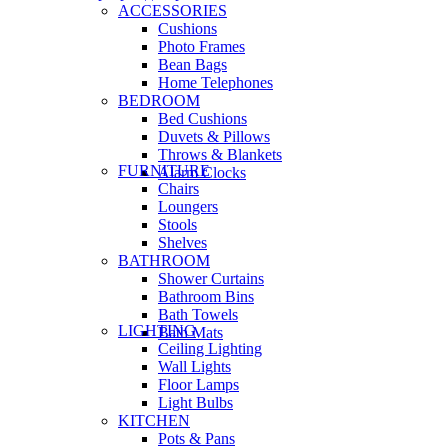
ACCESSORIES
Cushions
Photo Frames
Bean Bags
Home Telephones
BEDROOM
Bed Cushions
Duvets & Pillows
Throws & Blankets
FURNITURE
Alarm Clocks
Chairs
Loungers
Stools
Shelves
BATHROOM
Shower Curtains
Bathroom Bins
Bath Towels
LIGHTING
Bath Mats
Ceiling Lighting
Wall Lights
Floor Lamps
Light Bulbs
KITCHEN
Pots & Pans