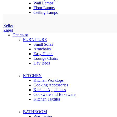
Wall Lamps
Floor Lamps
Ceiling Lamps
Zeller
Zapel
Спальня
FURNITURE
Small Sofas
Armchairs
Easy Chairs
Lounge Chairs
Day Beds
KITCHEN
Kitchen Worktops
Cooking Accessories
Kitchen Appliances
Cookware and Bakeware
Kitchen Textiles
BATHROOM
Washbasins