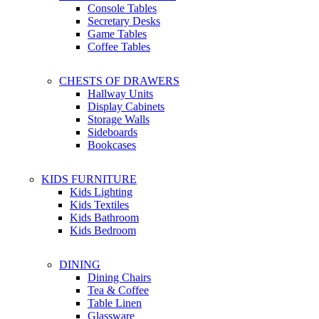
Console Tables
Secretary Desks
Game Tables
Coffee Tables
CHESTS OF DRAWERS
Hallway Units
Display Cabinets
Storage Walls
Sideboards
Bookcases
KIDS FURNITURE
Kids Lighting
Kids Textiles
Kids Bathroom
Kids Bedroom
DINING
Dining Chairs
Tea & Coffee
Table Linen
Glassware