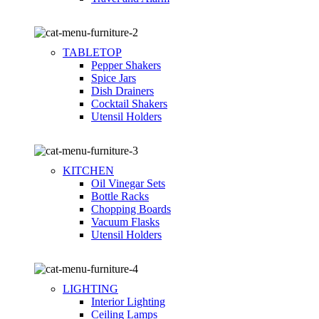
TABLETOP
Pepper Shakers
Spice Jars
Dish Drainers
Сocktail Shakers
Utensil Holders
KITCHEN
Oil Vinegar Sets
Bottle Racks
Chopping Boards
Vacuum Flasks
Utensil Holders
LIGHTING
Interior Lighting
Ceiling Lamps