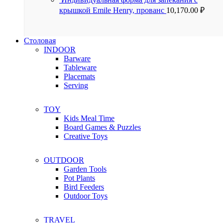
крышкой Emile Henry, прованс
10,170.00
₽
Столовая
INDOOR
Barware
Tableware
Placemats
Serving
TOY
Kids Meal Time
Board Games & Puzzles
Creative Toys
OUTDOOR
Garden Tools
Pot Plants
Bird Feeders
Outdoor Toys
TRAVEL