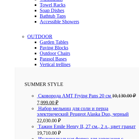
Towel Racks
Soap Dishes
Bathtub Taps
Accessible Showers
OUTDOOR
Garden Tables
Paving Blocks
Outdoor Chairs
Parasol Bases
Vertical trellises
SUMMER STYLE
Сковорода AMT Frying Pans 20 см
10,130.00
₽
7,999.00
₽
Набор мельниц для соли и перца
электрический Peugeot Alaska Duo, черный
22,030.00
₽
Тажин Emile Henry II, 27 см., 2 л., цвет гранат
19,710.00
₽
Индивидуальная форма для запекания с