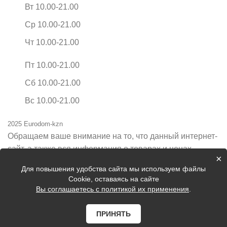
Вт 10.00-21.00
Ср 10.00-21.00
Чт 10.00-21.00
Пт 10.00-21.00
Сб 10.00-21.00
Вс 10.00-21.00
2025 Eurodom-kzn
Обращаем ваше внимание на то, что данный интернет-
сайт, а также вся информация о товарах и ценах,
×
предоставленная на нём, носит исключительно
Для повышения удобства сайта мы используем файлы
информационный характер и ни при каких условиях не
Cookie, оставаясь на сайте
является публичной офертой, определяемой
Вы соглашаетесь с политикой их применения
.
положениями Статьи 437 Гражданского кодекса
Российской Федерации.
ПРИНЯТЬ
Цены на сайте могут быть неактуальные, уточняйте