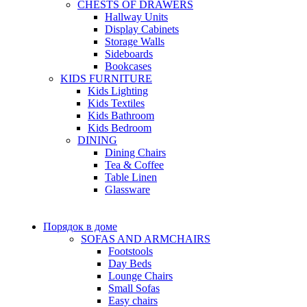
CHESTS OF DRAWERS
Hallway Units
Display Cabinets
Storage Walls
Sideboards
Bookcases
KIDS FURNITURE
Kids Lighting
Kids Textiles
Kids Bathroom
Kids Bedroom
DINING
Dining Chairs
Tea & Coffee
Table Linen
Glassware
Порядок в доме
SOFAS AND ARMCHAIRS
Footstools
Day Beds
Lounge Chairs
Small Sofas
Easy chairs