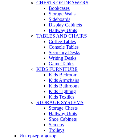
CHESTS OF DRAWERS
Bookcases
Storage Walls
Sideboards
Display Cabinets
Hallway Units
TABLES AND CHAIRS
Coffee Tables
Console Tables
Secretary Desks
Writing Desks
Game Tables
KIDS FURNITURE
Kids Bedroom
Kids Armchairs
Kids Bathroom
Kids Lighting
Kids Textiles
STORAGE SYSTEMS
Storage Chests
Hallway Units
Shoe Cabinets
Screens
Trolleys
Интерьер и декор