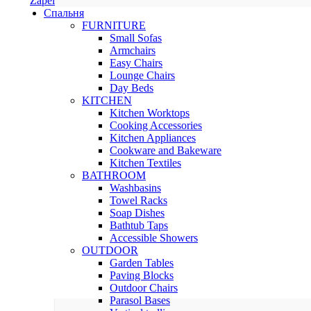
Zapel
Спальня
FURNITURE
Small Sofas
Armchairs
Easy Chairs
Lounge Chairs
Day Beds
KITCHEN
Kitchen Worktops
Cooking Accessories
Kitchen Appliances
Cookware and Bakeware
Kitchen Textiles
BATHROOM
Washbasins
Towel Racks
Soap Dishes
Bathtub Taps
Accessible Showers
OUTDOOR
Garden Tables
Paving Blocks
Outdoor Chairs
Parasol Bases