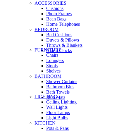
ACCESSORIES
Cushions
Photo Frames
Bean Bags
Home Telephones
BEDROOM
Bed Cushions
Duvets & Pillows
Throws & Blankets
FURNITURE
Alarm Clocks
Chairs
Loungers
Stools
Shelves
BATHROOM
Shower Curtains
Bathroom Bins
Bath Towels
LIGHTING
Bath Mats
Ceiling Lighting
Wall Lights
Floor Lamps
Light Bulbs
KITCHEN
Pots & Pans