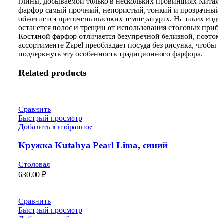
глины, добываемой только в нескольких провинциях Китая
фарфор самый прочный, непористый, тонкий и прозрачны
обжигается при очень высоких температурах. На таких изд
останется полос и трещин от использования столовых приб
Костяной фарфор отличается безупречной белизной, поэто
ассортименте Zapel преобладает посуда без рисунка, чтобы
подчеркнуть эту особенность традиционного фарфора.
Related products
Сравнить
Быстрый просмотр
Добавить в избранное
Кружка Kutahya Pearl Lima, синий
Столовая
630.00
₽
Сравнить
Быстрый просмотр