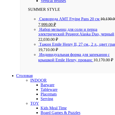
Vertical trellises
SUMMER STYLE
Сковорода AMT Frying Pans 20 см
10,130.
7,999.00
₽
Набор мельниц для соли и перца
электрический Peugeot Alaska Duo, черный
22,030.00
₽
Тажин Emile Henry II, 27 см., 2 л., цвет гра
19,710.00
₽
Индивидуальная форма для запекания с
крышкой Emile Henry, прованс
10,170.00
₽
Столовая
INDOOR
Barware
Tableware
Placemats
Serving
TOY
Kids Meal Time
Board Games & Puzzles