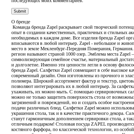
последующих моих комментариев.
О бренде
Команда бренда Zapel раскрывает свой творческий потенц
опыт в создании качественных, практичных и стильных ак
необходимых в каждом доме. Все изделия бренда Zapel ор
вписываются в любой интерьер. Zapel - небольшое и живо
место в земле Мекленбург-Передняя Померания, Германия.
регион называют страной 1000 озер. Эмблема места Zapel
символизирующая семейное счастье, материальный достато
и долголетие. Именно эти ценности легли в основу филос
бренда Zapel. Салфетки Zapel совмещают в себе высокое ка
современный дизайн. Они изготовлены из прочного и эла
полимера. Широкий ассортимент фактур и текстур, цветов
позволяют интегрировать их в любой интерьер. За салфетк
ухаживать, их можно мыть. С помощью сервировочных са
можно не только защитить поверхность стола от возможны
загрязнений и повреждений, но и создать особое настроени
подачи различных блюд. Салфетки Zapel можно использова
украшения стола, так и в качестве практичного декора. Сал
станут гармоничным дополнением сервировки стола, а так
отличным подарком! Столовая посуда ZAPEL производится
костяного фарфора, по классической технологии, из особо