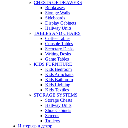
CHESTS OF DRAWERS
Bookcases
Storage Walls
Sideboards
Display Cabinets
Hallway Units
TABLES AND CHAIRS
Coffee Tables
Console Tables
Secretary Desks
Writing Desks
Game Tables
KIDS FURNITURE
Kids Bedroom
Kids Armchairs
Kids Bathroom
Kids Lighting
Kids Textiles
STORAGE SYSTEMS
Storage Chests
Hallway Units
Shoe Cabinets
Screens
Trolleys
Интерьер и декор