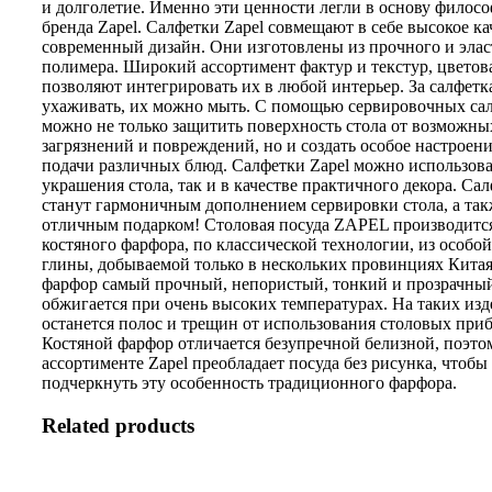
и долголетие. Именно эти ценности легли в основу филос
бренда Zapel. Салфетки Zapel совмещают в себе высокое ка
современный дизайн. Они изготовлены из прочного и эла
полимера. Широкий ассортимент фактур и текстур, цветов
позволяют интегрировать их в любой интерьер. За салфетк
ухаживать, их можно мыть. С помощью сервировочных са
можно не только защитить поверхность стола от возможны
загрязнений и повреждений, но и создать особое настроени
подачи различных блюд. Салфетки Zapel можно использова
украшения стола, так и в качестве практичного декора. Сал
станут гармоничным дополнением сервировки стола, а так
отличным подарком! Столовая посуда ZAPEL производится
костяного фарфора, по классической технологии, из особо
глины, добываемой только в нескольких провинциях Китая
фарфор самый прочный, непористый, тонкий и прозрачны
обжигается при очень высоких температурах. На таких изд
останется полос и трещин от использования столовых приб
Костяной фарфор отличается безупречной белизной, поэто
ассортименте Zapel преобладает посуда без рисунка, чтобы
подчеркнуть эту особенность традиционного фарфора.
Related products