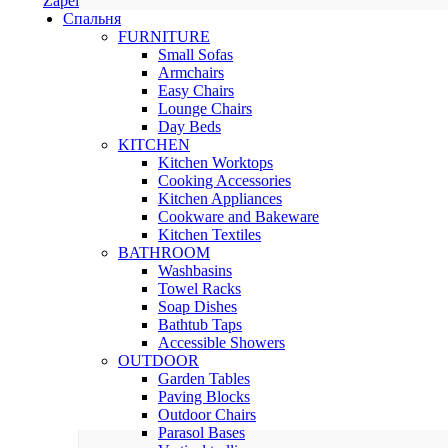
Zapel
Спальня
FURNITURE
Small Sofas
Armchairs
Easy Chairs
Lounge Chairs
Day Beds
KITCHEN
Kitchen Worktops
Cooking Accessories
Kitchen Appliances
Cookware and Bakeware
Kitchen Textiles
BATHROOM
Washbasins
Towel Racks
Soap Dishes
Bathtub Taps
Accessible Showers
OUTDOOR
Garden Tables
Paving Blocks
Outdoor Chairs
Parasol Bases