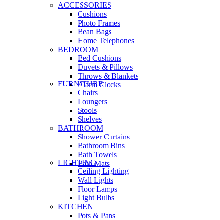
ACCESSORIES
Cushions
Photo Frames
Bean Bags
Home Telephones
BEDROOM
Bed Cushions
Duvets & Pillows
Throws & Blankets
FURNITURE
Alarm Clocks
Chairs
Loungers
Stools
Shelves
BATHROOM
Shower Curtains
Bathroom Bins
Bath Towels
LIGHTING
Bath Mats
Ceiling Lighting
Wall Lights
Floor Lamps
Light Bulbs
KITCHEN
Pots & Pans