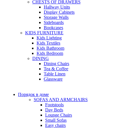
CHESTS OF DRAWERS
Hallway Units
Display Cabinets
Storage Walls
Sideboards
Bookcases
KIDS FURNITURE
Kids Lighting
Kids Textiles
Kids Bathroom
Kids Bedroom
DINING
Dining Chairs
Tea & Coffee
Table Linen
Glassware
Порядок в доме
SOFAS AND ARMCHAIRS
Footstools
Day Beds
Lounge Chairs
Small Sofas
Easy chairs