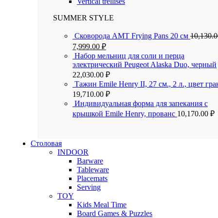
Vertical trellises
SUMMER STYLE
Сковорода AMT Frying Pans 20 см
10,130.
7,999.00
₽
Набор мельниц для соли и перца
электрический Peugeot Alaska Duo, черный
22,030.00
₽
Тажин Emile Henry II, 27 см., 2 л., цвет гра
19,710.00
₽
Индивидуальная форма для запекания с
крышкой Emile Henry, прованс
10,170.00
₽
Столовая
INDOOR
Barware
Tableware
Placemats
Serving
TOY
Kids Meal Time
Board Games & Puzzles