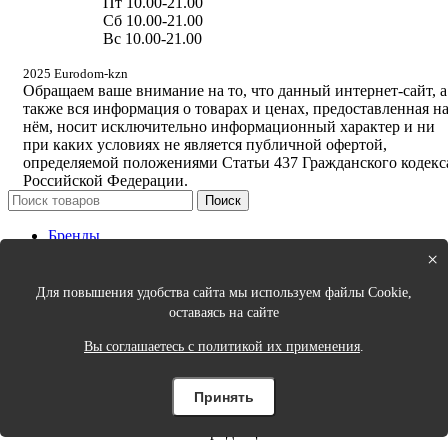
Пт 10.00-21.00
Сб 10.00-21.00
Вс 10.00-21.00
2025 Eurodom-kzn
Обращаем ваше внимание на то, что данный интернет-сайт, а
также вся информация о товарах и ценах, предоставленная н
нём, носит исключительно информационный характер и ни
при каких условиях не является публичной офертой,
определяемой положениями Статьи 437 Гражданского кодекс
Российской Федерации.
Поиск
Бренды
Новинки
×
Кухня
Спальня
Для повышения удобства сайта мы используем файлы Cookie,
Столовая
оставаясь на сайте
Ванная
Порядок в доме
Вы соглашаетесь с политикой их применения
.
Интерьер и декор
Одежда для дома и аксессуары
Принять
Цены на сайте могут быть неактуальные, уточняйте цены у
продавцов.