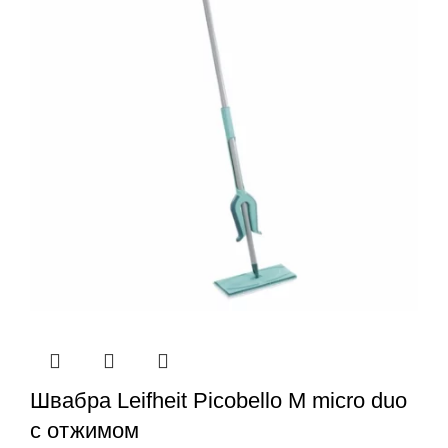
Швабра Leifheit Picobello М micro duo
с отжимом