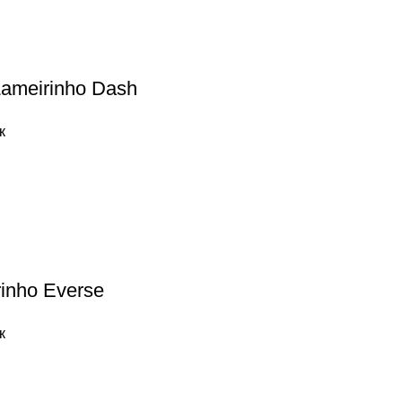
ameirinho Dash
к
inho Everse
к