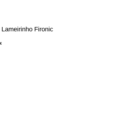
Lameirinho Fironic
к