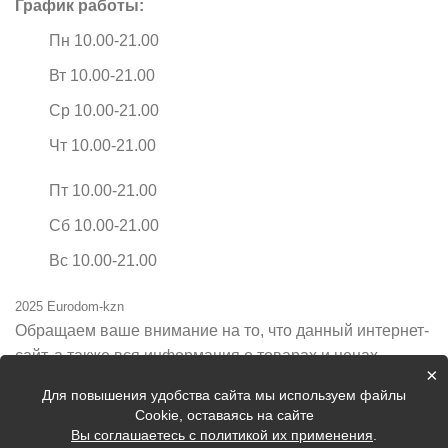
График работы:
Пн 10.00-21.00
Вт 10.00-21.00
Ср 10.00-21.00
Чт 10.00-21.00
Пт 10.00-21.00
Сб 10.00-21.00
Вс 10.00-21.00
2025 Eurodom-kzn
Обращаем ваше внимание на то, что данный интернет-
сайт, а также вся информация о товарах и ценах,
×
предоставленная на нём, носит исключительно
Для повышения удобства сайта мы используем файлы
информационный характер и ни при каких условиях не
Cookie, оставаясь на сайте
является публичной офертой, определяемой
Вы соглашаетесь с политикой их применения
.