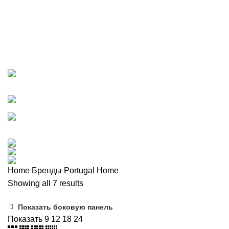
Категории
ВСЕ
ТОВАРЫ
BIEDERLACK
19 ПРОДУКТ
GEFU НОВИНКИ 2023
0 ПРОДУКТ
IVV
8 ПРОДУКТ
PAPPEL НОВИНКИ 2023
13 ПРОДУКТ
WMF
38 ПРОДУКТ
ZAPEL НОВИНКИ 2023
7 ПРОДУКТ
ВАЗЫ
0 ПРОДУКТ
ВАННАЯ
102 ПРОДУКТ
ВСТРЕЧАЕМ ПАСХУ!
0 ПРОДУКТ
ДЛИННОВОЛОКНИСТЫЙ ХЛОПОК
15 ПРОДУКТ
ИНТЕРЬЕР И ДЕКОР
74 ПРОДУКТ
КЕРАМИКА
0 ПРОДУКТ
КЛИЕНТСКИЙ ДЕНЬ 25%
0 ПРОДУКТ
КУХНЯ
334 ПРОДУКТ
НОВИНКИ 2023 BIEDERLACK
0 ПРОДУКТ
ОДЕЖДА ДЛЯ ДОМА И АКСЕССУАРЫ
6 ПРОДУКТ
ПОРЯДОК В ДОМЕ
80 ПРОДУКТ
СПАЛЬНЯ
159 ПРОДУКТ
СТОЛОВАЯ
359 ПРОДУКТ
Home
Бренды
Portugal Home
Showing all 7 results
Показать боковую панель
Показать
9
12
18
24