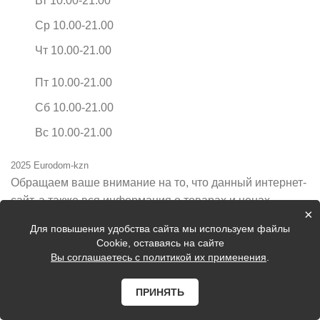
Вт 10.00-21.00
Ср 10.00-21.00
Чт 10.00-21.00
Пт 10.00-21.00
Сб 10.00-21.00
Вс 10.00-21.00
2025 Eurodom-kzn
Обращаем ваше внимание на то, что данный интернет-
сайт, а также вся информация о товарах и ценах,
×
предоставленная на нём, носит исключительно
Для повышения удобства сайта мы используем файлы
информационный характер и ни при каких условиях не
Cookie, оставаясь на сайте
является публичной офертой, определяемой
Вы соглашаетесь с политикой их применения
.
положениями Статьи 437 Гражданского кодекса
Российской Федерации.
ПРИНЯТЬ
Цены на сайте могут быть неактуальные, уточняйте